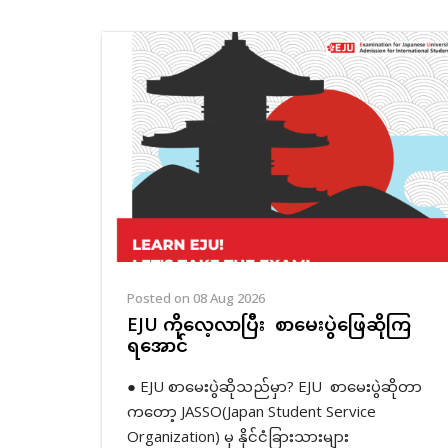
Posted on 08 Aug 2026
EJU ကိုလေ့လာပြီး စာမေးပွဲဖြေဆိုကြ
ရအောင်
● EJU စာမေးပွဲဆိုသည်မှာ? EJU စာမေးပွဲဆိုတာ
ကတော့ JASSO(Japan Student Service
Organization) မှ နိုင်ငံခြားသားများ