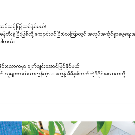
ဆင်သင့်ပြန်ဆင်နိုင်မယ်!
ေဖန်တီးခဲ့ပြီးဖြစ်လို့ ကျောင်း၀င်ပြီး8လကြာတွင် အလုပ်အကိုင်ရှာဖွေရေ
စ်ပါတယ်။
ိုင်းလောကမှာ ချက်ချင်းအောင်မြင်နိုင်မယ်!
များထက်သာလွန်တဲ့skillတွေနဲ့ မိမိနှစ်သက်တဲ့ဒီဇိုင်းလောကသို့..