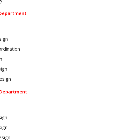
ry
 Department
sign
ordination
n
sign
esign
 Department
sign
sign
esign