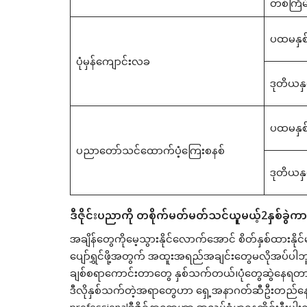
တစ်ကြိမ
ပထမနှစ်
ပုံမှန်ကျောင်းလခ
ဒုတိယနှ
ပထမနှစ်
ပညာတော်သင်ထောက်ပံ့ကြေးစနစ်
ဒုတိယနှ
ဒီဇိုင်းပညာကို တစိုက်မတ်မတ်သင်ယူမယ့်2နှစ်ခွဲကာ
အချိန်တွေကိုမေ့သွားနိုင်လောက်အောင် စိတ်နှစ်ထားန
ပျော်ရွှင်ဖို့အတွက် အထူးအရည်အချင်းတွေမလိုအပ်ပါဘ
ချစ်စရာကောင်းတာတွေ နှစ်သက်တယ်၊ပုံတွေဆွဲနေရတ
ဒီလိုနှစ်သက်တဲ့အရာတွေဟာ ရှေ့အနာဂတ်ဆီဦးတည်နေတ