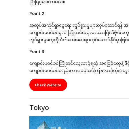
ပြီးမြင့်မားလာမယ်။
Point 2
အလုပ်အကိုင်ရှာဖွေရေး လှုပ်ရှားမှုများလုပ်ဆောင်ရန် အ
ကျောင်းမ၀င်ခင်မှာပဲ ကြိုတင်လေ့လာထားပြီး ဒီဇိုင်းတွ
လှုပ်ရှားမှုတွေကို စိတ်အေးဆေးစွာလုပ်ဆောင်နိုင်မှာဖြ
Point 3
ကျောင်းမ၀င်ခင်ကြိုတင်လေ့လာခဲ့ရတဲ့ အခြေခံတွေနဲ့ ဒီဇ
ကျောင်းမ၀င်ခင်တည်းက အခမဲ့သင်ကြားလာခဲ့တဲ့အတွက် သူ
Check Website
Tokyo