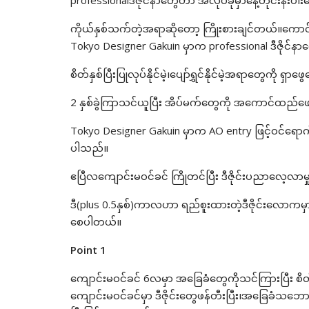
professionalဒီဇိုင်နာတွေဟာ အလုပ်ခုံမှာနေ့တိုင်းနီးပါး
ကိုယ်နှစ်သက်တဲ့အရာဆိုတော့ ကြိုးစားချင်တယ်။ကောင်း
Tokyo Designer Gakuin မှာက professional ဒီဇိုင်နာတွေရဲ
စိတ်နှစ်ပြီးပြုလုပ်နိုင်မဲ့၊ပျော်ရွှင်နိုင်မဲ့အရာတွေကို ရ
2 နှစ်ခွဲကြာသင်ယူပြီး အိပ်မက်တွေကို အကောင်ထည်ဖ
Tokyo Designer Gakuin မှာက AO entry ဖြင့်၀င်ရော
ပါသည်။
ဧပြီလကျောင်းမ၀င်ခင် ကြိုတင်ပြီး ဒီဇိုင်းပညာလေ့လာမှ
ဒီ(plus 0.5နှစ်)ကာလဟာ ရည်စူးထားတဲ့ဒီဇိုင်းလောကမှာ 
စေပါတယ်။
Point 1
ကျောင်းမ၀င်ခင် 6လမှာ အခြေခံတွေကိုသင်ကြားပြီး စိတ်
ကျောင်းမ၀င်ခင်မှာ ဒီဇိုင်းတွေဖန်တီးပြီး၊အခြေခံသဘော