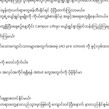
ရေးဆွဲနေကြပြီး ပူပန်စရာတွေကိုပျော်ပျော်ရွှင်ရွှင်နဲ့ပဲလုပ်ဆောင်နေကြပ
မွန်တဲ့လက်ရာတွေဖန်တီးနိုင်ရင် ပိုပြီးတက်ကြွလာမယ်။
့ပျော်ရွှင်မှုမျိုးကို ကိုယ်တွေ့ခံစားနိုင်မဲ့ အခွင့်အရေးတွေရှိနေပါတယ်။
ှာဖွေတွေ့ရှိပြီး၊နေ့စဥ်နေ့တိုင်း Campus Lifeမှာ ပျော်ရွှင်စွာဖြတ်သန်းကြည့်က
ော်ကြမယ်!
က်သောကျောင်းသားများအတွက်၊အခမဲ့ (AO pre school) ကို ဖွင့်လှစ်ထာ
ုကို စတင်လိုက်ပါ။
အလုပ်အကိုင်ရရှိရန် debut တွေအတွက်ကို ပိုမိုခိုင်မာ
ချစွာစတင်နိုင်မယ်!
တရားတွေနားလည်သွားမှာဖြစ်လို့ ကျောင်း၀င်ပြီးနောက် နားလည်နိုင်စွမ်း