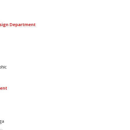
esign Department
phic
ent
ga