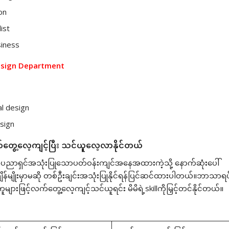
on
ist
siness
esign Department
al design
sign
်တွေ့လေ့ကျင့်ပြီး သင်ယူလေ့လာနိုင်တယ်
်ပညာရှင်အသုံးပြုသောပတ်၀န်းကျင်အနေအထားကဲ့သို့ နောက်ဆုံးပေါ်
်မျိုးမှာမဆို တစ်ဦးချင်းအသုံးပြုနိုင်ရန်ပြင်ဆင်ထားပါတယ်။ဘာသာရပ်တ
ဖြင့်လက်တွေ့လေ့ကျင့်သင်ယူရင်း မိမိရဲ့skillကိုမြှင့်တင်နိုင်တယ်။