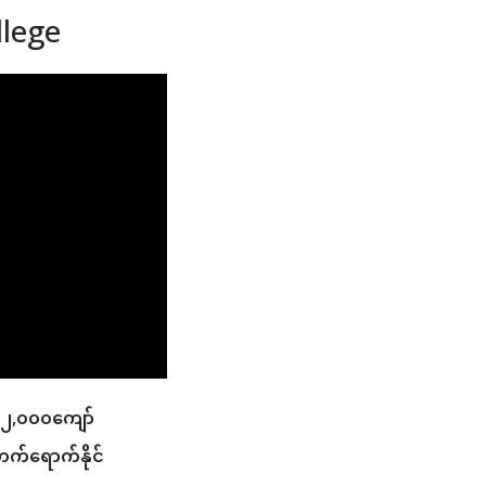
llege
၉၂,၀၀၀ကျော်
က်ရောက်နိုင်