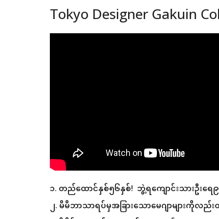
Tokyo Designer Gakuin Co
၁. တည်ထောင်နှစ်၅၆နှစ်! ဘွဲ့ရကျောင်းသားဦးရေ
၂. မိမိဘာသာရပ်မှအခြားသောမေဂျာများကိုလည်းတ