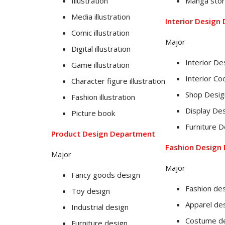
Illustration
Manga sto
Media illustration
Interior Design
Comic illustration
Major
Digital illustration
Interior De
Game illustration
Interior Co
Character figure illustration
Shop Desig
Fashion illustration
Display De
Picture book
Furniture D
Product Design Department
Fashion Design
Major
Major
Fancy goods design
Fashion de
Toy design
Apparel de
Industrial design
Costume d
Furniture design