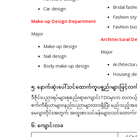
Bridal fashi
Car design
Fashion styl
Make-up Design Department
Fashion bu
Major
Architectural D
Make-up design
Major
Nail design
Architectur
Body make-up design
Housing de
၅. နောက်ဆုံးပေါ်သင်ထောက်ကူပစ္စည်းများဖြင့်လက
ဒီဇိုင်းပညာရပ်များစုစည်းရာကျောင်းTDGမှာက တကယ့
စက်ကိရိယာများ၊နည်းပညာများထားရှိပြီး မည်သည့်အချိန
မေဂျာတိုင်းအတွက် အထူးစာသင်ခန်းများ၊သင်ထောက်ကူများ
၆. ကျောင်းလခ