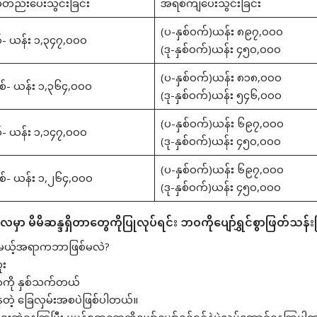
်တည်းပေးသွင်းခြင်း
အရစ်ကျပေးသွင်းခြင်း
(ပ-နှစ်၀က်)ယန်း ၈၉၇,၀၀၀
- ယန်း ၁,၃၄၇,၀၀၀
(ဒု-နှစ်၀က်)ယန်း ၄၅၀,၀၀၀
(ပ-နှစ်၀က်)ယန်း ၈၁၈,၀၀၀
စ်- ယန်း ၁,၃၆၄,၀၀၀
(ဒု-နှစ်၀က်)ယန်း ၅၄၆,၀၀၀
(ပ-နှစ်၀က်)ယန်း ၆၉၇,၀၀၀
- ယန်း ၁,၁၄၇,၀၀၀
(ဒု-နှစ်၀က်)ယန်း ၄၅၀,၀၀၀
(ပ-နှစ်၀က်)ယန်း ၆၉၇,၀၀၀
စ်- ယန်း ၁,၂၆၄,၀၀၀
(ဒု-နှစ်၀က်)ယန်း ၄၅၀,၀၀၀
လမှာ မိမိဆန္ဒရှိတာတွေကိုပြုလုပ်ရင်း ဘ၀ကိုပျော်ရွှင်စွာဖြတ်သန်
ိုင်မယ့်အရာကဘာဖြစ်မလဲ?
ူး
ာကို နှစ်သက်တယ်
ဲ့ ခြေလှမ်းအစပဲဖြစ်ပါတယ်။