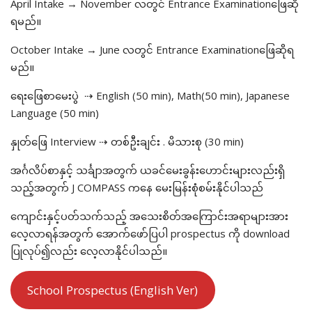
April Intake → November လတွင် Entrance Examinationဖြေဆို
ရမည်။
October Intake → June လတွင် Entrance Examinationဖြေဆိုရ
မည်။
ရေးဖြေစာမေးပွဲ ⇢ English (50 min), Math(50 min), Japanese
Language (50 min)
နှုတ်ဖြေ Interview ⇢ တစ်ဦးချင်း . မိသားစု (30 min)
အင်္ဂလိပ်စာနှင့် သင်္ချာအတွက် ယခင်မေးခွန်းဟောင်းများလည်းရှိ
သည့်အတွက် J COMPASS ကနေ မေးမြန်းစုံစမ်းနိုင်ပါသည်
ကျောင်းနှင့်ပတ်သက်သည့် အသေးစိတ်အကြောင်းအရာများအား
လေ့လာရန်အတွက် ‌အောက်ဖော်ပြပါ prospectus ကို download
ပြုလုပ်၍လည်း လေ့လာနိုင်ပါသည်။
School Prospectus (English Ver)