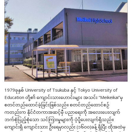
1979ခုနှစ် University of Tsukuba နှင့် Tokyo University of
Education တို့၏ ကျောင်းသားဟောင်းများ အသင်း “Meikeikai”မှ
စတင်တည်ထောင်ခဲ့ခြင်းဖြစ်သည်။ စတင်တည်ထောင်စဉ်
ကတည်းက နိုင်ငံတကာအဆင့်မှီ ပညာရေးကို အလေးပေးလျက်
ဘက်စုံပြည့်စုံသော သင်ကြားမှုများကို ပံ့ပို့ပေးလျက်ရှိသည်။
ကျောင်းရှိ ကျောင်းသား ဦးရေမှာလည်း (၁၆၀၀)ခန့် ရှိပြီး ထိုအထဲမှ