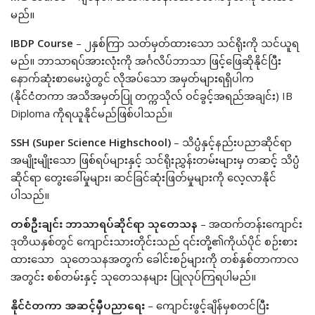
မည်။
IBDP Course
– ၂နှစ်ကြာ သတ်မှတ်ထားသော သင်ရိုးကို သင်ယူရ
မည်။ ဘာသာရပ်အားလုံးကို အင်္ဂလိပ်ဘာသာ ဖြင့်ဖြေဆိုနိုင်ပြီး
နောက်ဆုံးစာမေးပွဲတွင် လိုအပ်သော အမှတ်များရရှိပါက
(နိုင်ငံတကာ အသိအမှတ်ပြု တက္ကသိုလ် ဝင်ခွင့်အရည်အချင်း) IB
Diploma ကိုရယူနိုင်မည်ဖြစ်ပါသည်။
SSH (Super Science Highschool)
– သိပ္ပံနှင့်နည်းပညာဆိုင်ရာ
အမျိုးမျိုးသော ဖြစ်ရပ်များနှင့် သင်ရိုးညွှန်းတမ်းများမှ တဆင့် သိပ္ပံ
ဆိုင်ရာ တွေးခေါ်မှုများ၊ ဆင်ခြင်ဆုံးဖြတ်မှုများကို လေ့လာနိုင်
ပါသည်။
တစ်ဦးချင်း ဘာသာရပ်ဆိုင်ရာ သုတေသန
– အထက်တန်းကျောင်း
ဒုတိယနှစ်တွင် ကျောင်းသားတိုင်းသည် ၎င်းတို့၏ကိုယ်ပိုင် စဉ်းစား
ထားသော သုတေသနအတွက် ခေါင်းစဉ်များကို တစ်နှစ်တာကာလ
အတွင်း စစ်တမ်းနှင့် သုတေသနများ ပြုလုပ်ကြရပါမည်။
နိုင်ငံတကာ အဆင့်မှီပညာရေး
– ကျောင်းဖွင့်ချိန်မှစတင်ပြီး