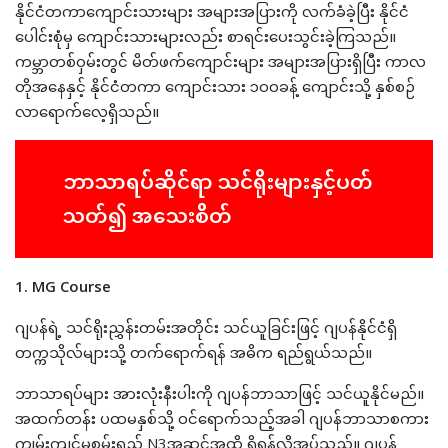
နိုင်ငံတကာကျောင်းသားများ အများအပြားကို လက်ခံခဲ့ပြီး နိုင်ငံ
ပေါင်းစုံမှ ကျောင်းသားများလည်း စာရင်းပေးသွင်းခဲ့ကြသည်။
ကမ္ဘာတစ်ဝှမ်းတွင် မိတ်ဖက်ကျောင်းများ အများအပြားရှိပြီး ကာလ
တိုအနေနှင့် နိုင်ငံတကာ ကျောင်းသား ၁၀၀ခန့် ကျောင်းသို့ နှစ်စဉ်
လာရောက်လေ့ရှိသည်။
ဘာသာရပ်ဆိုင်ရာ သင်ရိုးများနှင့်ပတ်
သတ်၍ အသေးစိတ်
1. MG Course
ဂျပန်ရဲ့ သင်ရိုးညွှန်းတမ်းအတိုင်း သင်ယူခြင်းဖြင့် ဂျပန်နိုင်ငံရှိ
တက္ကသိုလ်များသို့ တက်ရောက်ရန် အဓိက ရည်ရွယ်သည်။
ဘာသာရပ်များ အားလုံးနီးပါးကို ဂျပန်ဘာသာဖြင့် သင်ယူနိုင်မည်။
အထက်တန်း ပထမနှစ်သို့ ဝင်ရောက်သည့်အခါ ဂျပန်ဘာသာစကား
ကျွမ်းကျင်မှုစွမ်းရည် N3အဆင့်အထိ ရှိရန်လိုအပ်သည်။ ဂျပန်