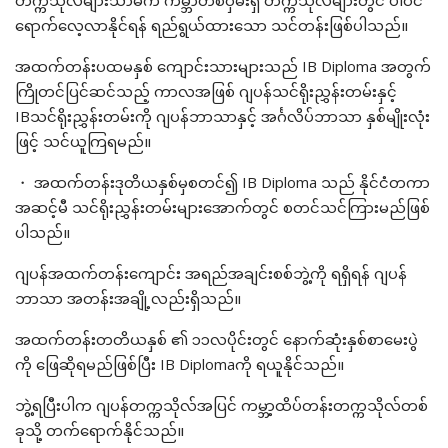
တက္ကသိုလ်များသာမက ကမ္ဘာတစ်ဝှမ်းရှိ တက္ကသိုလ်များတွင် ပါဝင်
ရောက်လေ့လာနိုင်ရန် ရည်ရွယ်ထားသော သင်တန်းဖြစ်ပါသည်။
အထက်တန်းပထမနှစ် ကျောင်းသားများသည် IB Diploma အတွက်
ကြိုတင်ပြင်ဆင်သည့် ကာလအဖြစ် ဂျပန်သင်ရိုးညွှန်းတမ်းနှင့်
IBသင်ရိုးညွှန်းတမ်းကို ဂျပန်ဘာသာနှင့် အင်္ဂလိပ်ဘာသာ နှစ်မျိုးလုံး
ဖြင့် သင်ယူကြရမည်။
・ အထက်တန်းဒုတိယနှစ်မှစတင်၍ IB Diploma သည် နိုင်ငံတကာ
အဆင့်မီ သင်ရိုးညွှန်းတမ်းများအောက်တွင် စတင်သင်ကြားမည်ဖြစ်
ပါသည်။
ဂျပန်အထက်တန်းကျောင်း အရည်အချင်းစစ်ဘွဲ့ကို ရရှိရန် ဂျပန်
ဘာသာ အတန်းအချို့လည်းရှိသည်။
အထက်တန်းတတိယနှစ် ၏ ၁၁လပိုင်းတွင် နောက်ဆုံးနှစ်စာမေးပွဲ
ကို ဖြေဆိုရမည်ဖြစ်ပြီး IB Diplomaကို ရယူနိုင်သည်။
ဘွဲ့ရပြီးပါက ဂျပန်တက္ကသိုလ်အပြင် ကမ္ဘာ့ထိပ်တန်းတက္ကသိုလ်တစ်
ခုသို့ တက်ရောက်နိုင်သည်။