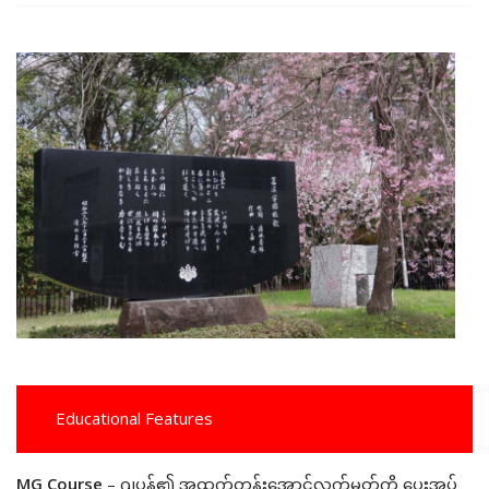
Educational Features
MG Course
– ဂျပန်၏ အထက်တန်းအောင်လက်မှတ်ကို ပေးအပ်