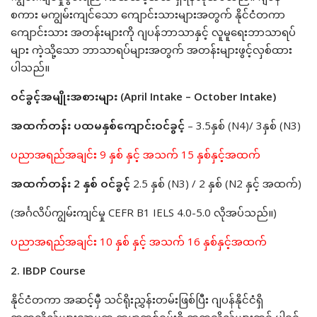
စကား မကျွမ်းကျင်သော ကျောင်းသားများအတွက် နိုင်ငံတကာ
ကျောင်းသား အတန်းများကို ဂျပန်ဘာသာနှင့် လူမူရေးဘာသာရပ်
များ ကဲ့သို့သော ဘာသာရပ်များအတွက် အတန်းများဖွင့်လှစ်ထား
ပါသည်။
ဝင်ခွင့်အမျိုးအစားများ (April Intake – October Intake)
အထက်တန်း ပထမနှစ်ကျောင်းဝင်ခွင့်
– 3.5နှစ် (N4)/ 3နှစ် (N3)
ပညာအရည်အချင်း 9 နှစ် နှင့် အသက် 15 နှစ်နှင့်အထက်
အထက်တန်း 2 နှစ် ဝင်ခွင့်
2.5 နှစ် (N3) / 2 နှစ် (N2 နှင့် အထက်)
(အင်္ဂလိပ်ကျွမ်းကျင်မှု CEFR B1 IELS 4.0-5.0 လိုအပ်သည်။)
ပညာအရည်အချင်း 10 နှစ် နှင့် အသက် 16 နှစ်နှင့်အထက်
2. IBDP Course
နိုင်ငံတကာ အဆင့်မှီ သင်ရိုးညွှန်းတမ်းဖြစ်ပြီး ဂျပန်နိုင်ငံရှိ