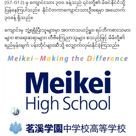
(G7-G12) မှ ကျောင်းသား ၃၀၀ ခန့်သည် ၎င်းတို့၏ မိခင်နိုင်ငံသို့
ပြန်နေကြပါသည်။ နိုင်ငံတကာကျောင်းသားဦးရေမှာ အယောက်
၃၀ခန့် ရှိသည်။
ကျောင်းမှ ဘွဲ့ရရှိပြီးသူများမှာ အာကာသယဉ်မှူး၊ ရပ်ဘီကစားသမား
များ၊ စာရေးဆရာများ၊ တီဗီကြေညာသူများ စသည်ဖြင့် မိမိတို့၏
ရည်မှန်းချက် ပန်းတိုင်များဆီသို့ လျှောက်လှမ်းနိုင်ခဲ့ကြသည်။