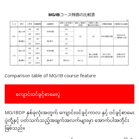
Comparison table of MG/IB course feature
ကျောင်းဝင်ခွင့်စာမေးပွဲ
MG/IBDP​ နှစ်ခုလုံးအတွက် ကျောင်းဝင်ခွင့်ကာလ နှင့် ဝင်ခွင့်စာ‌မေး
ပွဲတို့နှင့် ပတ်သက်သည့်အချက်အလက်များမှာ အောက်ပါအတိုင်း
ဖြစ်သည်။