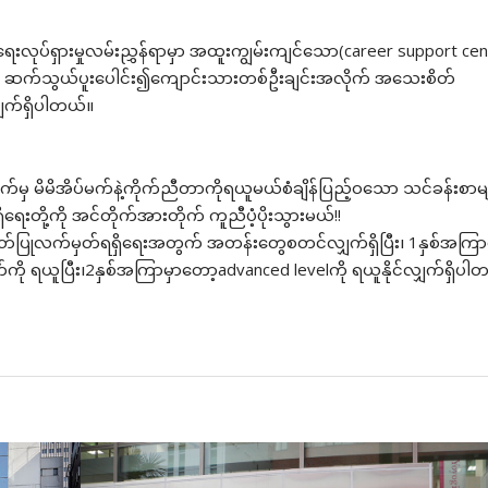
ိရေးလုပ်ရှားမှုလမ်းညွှန်ရာမှာ အထူးကျွမ်းကျင်သော(career support cen
်အတူ ဆက်သွယ်ပူးပေါင်း၍ကျောင်းသားတစ်ဦးချင်းအလိုက် အသေးစိတ်
ှက်ရှိပါတယ်။
ှ မိမိအိပ်မက်နဲ့ကိုက်ညီတာကိုရယူမယ်စံချိန်ပြည့်၀သော သင်ခန်းစာမျာ
တို့ကို အင်တိုက်အားတိုက် ကူညီပံ့ပိုးသွားမယ်!!
ပြုလက်မှတ်ရရှိရေးအတွက် အတန်းတွေစတင်လျှက်ရှိပြီး၊ 1နှစ်အကြာ
ကို ရယူပြီး၊2နှစ်အကြာမှာတော့advanced levelကို ရယူနိုင်လျှက်ရှိပါ