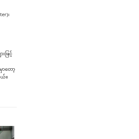
ter)၊
းဖြင့်
မှာတော့
တယ်။