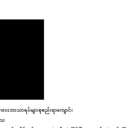
usinessဘာသာရပ်များစုစည်းရာကျောင်း
ဒေသ