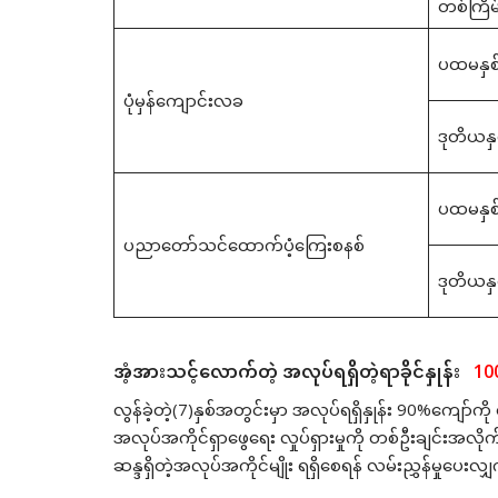
တစ်ကြိမ
ပထမနှစ်
ပုံမှန်ကျောင်းလခ
ဒုတိယနှ
ပထမနှစ်
ပညာတော်သင်ထောက်ပံ့ကြေးစနစ်
ဒုတိယနှ
အံ့အားသင့်လောက်တဲ့ အလုပ်ရရှိတဲ့ရာခိုင်နှုန်း
10
လွန်ခဲ့တဲ့(7)နှစ်အတွင်းမှာ အလုပ်ရရှိနှုန်း 90%ကျော်
အလုပ်အကိုင်ရှာဖွေရေး လှုပ်ရှားမှုကို တစ်ဦးချင်းအလိုက် 
ဆန္ဒရှိတဲ့အလုပ်အကိုင်မျိုး ရရှိစေရန် လမ်းညွှန်မှုပေးလ