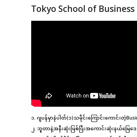
Tokyo School of Business
၁. ဂျပန်မှာနံပါတ်(၁)သမိုင်းကြောင်းကောင်းတဲ့B
၂. ဘူတာနဲ့အနီးဆုံးဖြစ်ပြီးအကောင်းဆုံးနယ်မြေ