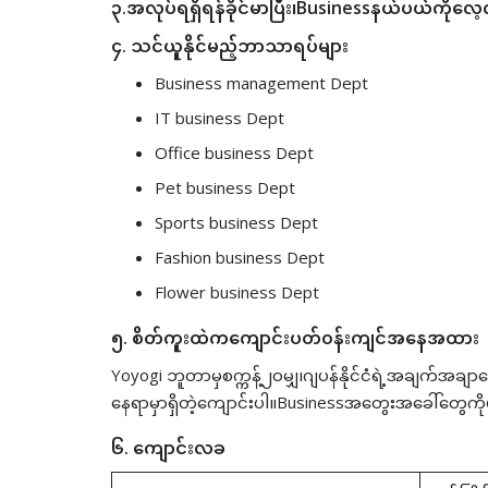
၃.အလုပ်ရရှိရန်ခိုင်မာပြီး၊Businessနယ်ပယ်ကိုလေ
၄. သင်ယူနိုင်မည့်ဘာသာရပ်များ
Business management Dept
IT business Dept
Office business Dept
Pet business Dept
Sports business Dept
Fashion business Dept
Flower business Dept
၅. စိတ်ကူးထဲကကျောင်းပတ်၀န်းကျင်အနေအထား
Yoyogi ဘူတာမှစက္ကန့်၂၀မျှ၊ဂျပန်နိုင်ငံရဲ့အချက်အချ
နေရာမှာရှိတဲ့ကျောင်းပါ။Businessအတွေးအခေါ်တွေကိုပိ
၆. ကျောင်းလခ