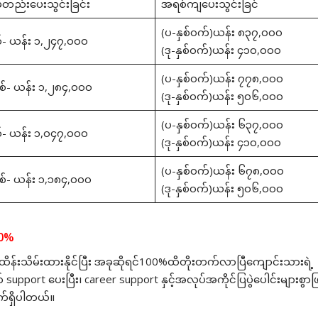
်တည်းပေးသွင်းခြင်း
အရစ်ကျပေးသွင်းခြင်
(ပ-နှစ်၀က်)ယန်း ၈၃၇,၀၀၀
- ယန်း ၁,၂၄၇,၀၀၀
(ဒု-နှစ်၀က်)ယန်း ၄၁၀,၀၀၀
(ပ-နှစ်၀က်)ယန်း ၇၇၈,၀၀၀
စ်- ယန်း ၁,၂၈၄,၀၀၀
(ဒု-နှစ်၀က်)ယန်း ၅၀၆,၀၀၀
(ပ-နှစ်၀က်)ယန်း ၆၃၇,၀၀၀
- ယန်း ၁,၀၄၇,၀၀၀
(ဒု-နှစ်၀က်)ယန်း ၄၁၀,၀၀၀
(ပ-နှစ်၀က်)ယန်း ၆၇၈,၀၀၀
စ်- ယန်း ၁,၁၈၄,၀၀၀
(ဒု-နှစ်၀က်)ယန်း ၅၀၆,၀၀၀
0%
ကို ထိန်းသိမ်းထားနိုင်ပြီး အခုဆိုရင်100%ထိတိုးတက်လာပြီကျောင်းသားရဲ့
support ပေးပြီး၊ career support နှင့်အလုပ်အကိုင်ပြပွဲပေါင်းများစွာဖြင့
ျှက်ရှိပါတယ်။