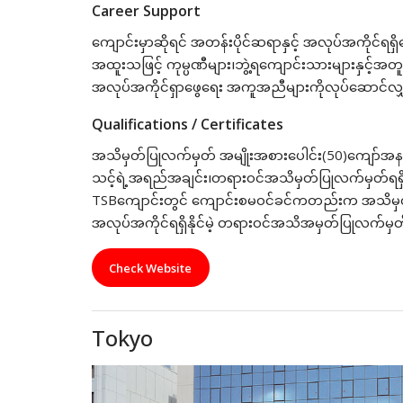
Career Support
ကျောင်းမှာဆိုရင် အတန်းပိုင်ဆရာနှင့် အလုပ်အကိုင်ရရှ
အထူးသဖြင့် ကုမ္ပဏီများ၊ဘွဲ့ရကျောင်းသားများနှင့
အလုပ်အကိုင်ရှာဖွေရေး အကူအညီများကိုလုပ်ဆောင်လျ
Qualifications / Certificates
အသိမှတ်ပြုလက်မှတ် အမျိုးအစားပေါင်း(50)ကျော်အနက်မ
သင့်ရဲ့အရည်အချင်း၊တရား၀င်အသိမှတ်ပြုလက်မှတ်ရရှိရေး
TSBကျောင်းတွင် ကျောင်းစမ၀င်ခင်ကတည်းက အသိမှတ်
အလုပ်အကိုင်ရရှိနိုင်မဲ့ တရား၀င်အသိအမှတ်ပြုလက်မှတ်
Check Website
Tokyo