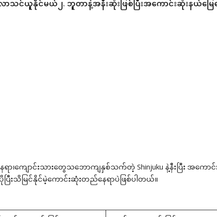
့လာသင်ယူနိုင်မယ်
၂. ဘူတာနဲ့အနီးဆုံးဖြစ်ပြီးအကောင်းဆုံးနယ်မ
ာနေရာ၊ကျောင်းသားတွေသဘောကျနှစ်သက်တဲ့ Shinjuku နဲ့နီးပြီး အကောင်း
ုပြီးသိမြင်နိုင်မဲ့ကောင်းဆုံးတည်နေရာပဲဖြစ်ပါတယ်။