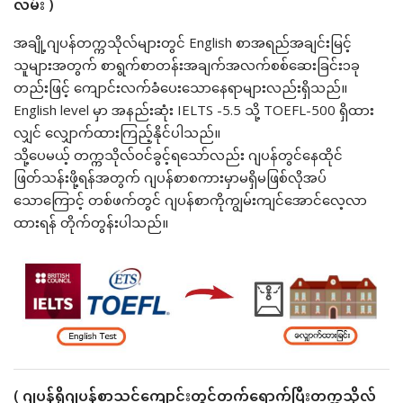
လမ်း )
အချို့ဂျပန်တက္ကသိုလ်များတွင် English စာအရည်အချင်းမြင့်
သူများအတွက် စာရွက်စာတန်းအချက်အလက်စစ်ဆေးခြင်း၁ခု
တည်းဖြင့် ကျောင်းလက်ခံပေးသောနေရာများလည်းရှိသည်။
English level မှာ အနည်းဆုံး IELTS -5.5 သို့ TOEFL-500 ရှိထား
လျှင် လျှောက်ထားကြည့်နိုင်ပါသည်။
သို့ပေမယ့် တက္ကသိုလ်ဝင်ခွင့်ရသော်လည်း ဂျပန်တွင်နေထိုင်
ဖြတ်သန်းဖို့ရန်အတွက် ဂျပန်စာစကားမှာမရှိမဖြစ်လိုအပ်
သောကြောင့် တစ်ဖက်တွင် ဂျပန်စာကိုကျွမ်းကျင်အောင်လေ့လာ
ထားရန် တိုက်တွန်းပါသည်။
( ဂျပန်ရှိဂျပန်စာသင်ကျောင်းတွင်တက်ရောက်ပြီးတက္ကသိုလ်