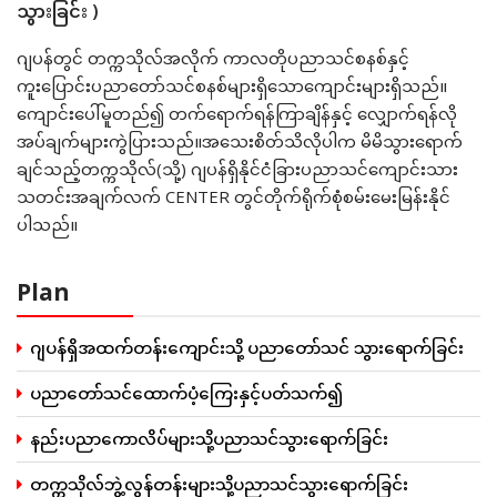
သွားခြင်း )
ဂျပန်တွင် တက္ကသိုလ်အလိုက် ကာလတိုပညာသင်စနစ်နှင့်
ကူးပြောင်းပညာတော်သင်စနစ်များရှိသောကျောင်းများရှိသည်။
ကျောင်းပေါ်မူတည်၍ တက်ရောက်ရန်ကြာချိန်နှင့် လျှောက်ရန်လို
အပ်ချက်များကွဲပြားသည်။အသေးစိတ်သိလိုပါက မိမိသွားရောက်
ချင်သည့်တက္ကသိုလ်(သို့) ဂျပန်ရှိနိုင်ငံခြားပညာသင်ကျောင်းသား
သတင်းအချက်လက် CENTER တွင်တိုက်ရိုက်စုံစမ်းမေးမြန်းနိုင်
ပါသည်။
Plan
ဂျပန်ရှိအထက်တန်းကျောင်းသို့ ပညာတော်သင် သွားရောက်ခြင်း
ပညာတော်သင်ထောက်ပံ့ကြေးနှင့်ပတ်သက်၍
နည်းပညာကောလိပ်များသို့ပညာသင်သွားရောက်ခြင်း
တက္ကသိုလ်ဘွဲ့လွန်တန်းများသို့ပညာသင်သွားရောက်ခြင်း