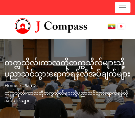
တက္ကသိုလ်၊ကာလတိုတက္ကသိုလ်များသို့
ပညာသင်သွားရောက်ရန်လိုအပ်ချက်များ
Home
Plan
တက္ကသိုလ်၊ကာလတိုတက္ကသိုလ်များသို့ပညာသင်သွားရောက်ရန်လို
အပ်ချက်များ