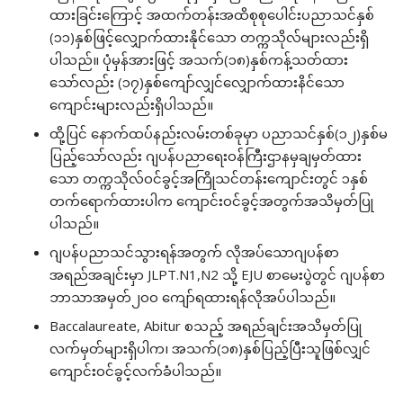
ထားခြင်းကြောင့် အထက်တန်းအထိစုစုပေါင်းပညာသင်နှစ်
(၁၁)နှစ်ဖြင့်လျှောက်ထားနိုင်သော တက္ကသိုလ်များလည်းရှိ
ပါသည်။ ပုံမှန်အားဖြင့် အသက်(၁၈)နှစ်ကန့်သတ်ထား
သော်လည်း (၁၇)နှစ်ကျော်လျှင်လျှောက်ထားနိင်သော
ကျောင်းများလည်းရှိပါသည်။
ထို့ပြင် နောက်ထပ်နည်းလမ်းတစ်ခုမှာ ပညာသင်နှစ်(၁၂)နှစ်မ
ပြည့်သော်လည်း ဂျပန်ပညာရေးဝန်ကြီးဌာနမှချမှတ်ထား
သော တက္ကသိုလ်ဝင်ခွင့်အကြိုသင်တန်းကျောင်းတွင် ၁နှစ်
တက်ရောက်ထားပါက ကျောင်းဝင်ခွင့်အတွက်အသိမှတ်ပြု
ပါသည်။
ဂျပန်ပညာသင်သွားရန်အတွက် လိုအပ်သောဂျပန်စာ
အရည်အချင်းမှာ JLPT.N1,N2 သို့ EJU စာမေးပွဲတွင် ဂျပန်စာ
ဘာသာအမှတ်၂၀၀ ကျော်ရထားရန်လိုအပ်ပါသည်။
Baccalaureate, Abitur စသည့် အရည်ချင်းအသိမှတ်ပြု
လက်မှတ်များရှိပါက၊ အသက်(၁၈)နှစ်ပြည့်ပြီးသူဖြစ်လျှင်
ကျောင်းဝင်ခွင့်လက်ခံပါသည်။