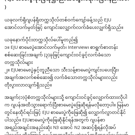
)
ယခုလက်ရှိဂျပန်ရှိတက္ကသိုလ်တစ်ဝက်ကျော်ခန့်သည် EJU
အောင်လက်မှတ်ဖြင့် ကျောင်းလျှောက်လက်ခံပေးလျှက်ရှိသည်။
ယခုနောက်ပိုင်းတက္ကသိုလ်ပေါ်မူတည်၍
၁။ EJU စာမေးပွဲအောင်လက်မှတ်၊ Interview၊ စာရွက်စာတန်း
စစ်ဆေးခြင်းအချက် (၃)ခုဖြင့်ကျောင်းဝင်ခွင့်လက်ခံသော
တက္ကသိုလ်များ
၂။ EJUစာမေးပွဲနှင့်တူညီသော သီးသန့်စာမေးပွဲကျင်းပပေးပြီး၊
အချက်အလက်စစ်ဆေး၍ လက်ခံသောတက္ကသိုလ်များလည်း
တိုးပွားလာလျက်ရှိသည်။
အချက်(၁)ပုံစံတက္ကသိုလ်များသို့ ကျောင်းဝင်ခွင့်လျှောက်ထားလိုပါ
က ဂျပန်အထိသွားရောက်ပြီးစာမေးပွဲဖြေဆိုရန်မလိုတော့ပါ။ မြန်မာ
တွင်နေထိုင်ရင်းဖြင့် EJU စာမေးပွဲကိုဖြေဆို၍ လျှောက်လွှာတင်နိုင်
ပါသည်။ EJUစာမေးပွဲကိုဖြေဆိုနိုင်ရန်အတွက် ဂျပန်စာ
အရည်အချင်းအနည်းဆုံး N3 အောင် N2 အဆင့်ရှိရန်လိုအပ်
ပါသည်။ ထို့ကြောင့် ဂျပန်တက္ကသိုလ်မှဘွဲ့ရရန်အဓိကရည်ရွယ်ချက်