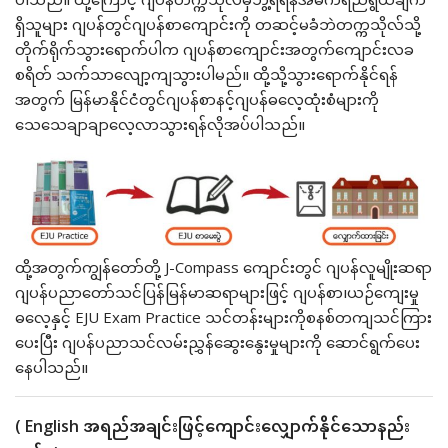
ရှိသူများ ဂျပန်တွင်ဂျပန်စာကျောင်းကို တဆင့်မခံဘဲတက္ကသိုလ်သို့
တိုက်ရိုက်သွားရောက်ပါက ဂျပန်စာကျောင်းအတွက်ကျောင်းလခ
စရိတ် သက်သာလျော့ကျသွားပါမည်။ ထို့သို့သွားရောက်နိုင်ရန်
အတွက် မြန်မာနိုင်ငံတွင်ဂျပန်စာနင့်ဂျပန်ဓလေ့ထုံးစံများကို
သေသေချာချာလေ့လာသွားရန်လိုအပ်ပါသည်။
ထို့အတွက်ကျွန်တော်တို့ J-Compass ကျောင်းတွင် ဂျပန်လူမျိုးဆရာ
ဂျပန်ပညာတော်သင်ပြန်မြန်မာဆရာများဖြင့် ဂျပန်စာ၊ယဉ်ကျေးမှု
ဓလေ့နှင့် EJU Exam Practice သင်တန်းများကိုစနစ်တကျသင်ကြား
ပေးပြီး ဂျပန်ပညာသင်လမ်းညွှန်ဆွေးနွေးမှုများကို ဆောင်ရွက်ပေး
နေပါသည်။
( English အရည်အချင်းဖြင့်ကျောင်းလျှောက်နိုင်သောနည်း