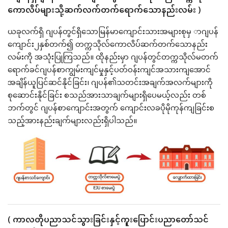
ကောလိပ်များသို့ဆက်လက်တက်ရောက်သောနည်းလမ်း )
ယခုလက်ရှိ ဂျပန်တွင်ရှိသောမြန်မာကျောင်းသားအများစုမှ ာဂျပန်
ကျောင်း၂နှစ်တက်၍ တက္ကသိုလ်ကောလိပ်ဆက်တက်သောနည်း
လမ်းကို အသုံးပြုကြသည်။ ထိုနည်းမှာ ဂျပန်တွင်တက္ကသိုလ်မတက်
ရောက်ခင်ဂျပန်စာကျွမ်းကျင်မှုနှင့်ပတ်ဝန်းကျင်အသားကျအောင်
အချိန်ယူပြင်ဆင်နိုင်ခြင်း၊ ဂျပန်၏သတင်းအချက်အလက်များကို
စုဆောင်းနိုင်ခြင်း စသည်အားသာချက်များရှိပေမယ့်လည်း တစ်
ဘက်တွင် ဂျပန်စာကျောင်းအတွက် ကျောင်းလခပိုမိုကုန်ကျခြင်းစ
သည့်အားနည်းချက်များလည်းရှိပါသည်။
( ကာလတိုပညာသင်သွားခြင်းနှင့်ကူးပြောင်းပညာတော်သင်