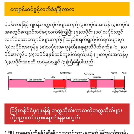
ကျောင်းဝင်ခွင့်လက်ခံချိန်ကာလ
ပုံမှန်အားဖြင့် ဂျပန်တက္ကသိုလ်များသည် (၃)လပိုင်းအကုန် (၄)လပိုင်း
အစတွင်ကျောင်းဝင်ခွင့်လက်ခံကြပြီး (၉)လပိုင်း (၁၀)လပိုင်းတွင်
လက်ခံသောကျောင်းများလည်းရှိသည်။ ရက်ရှည်ပိတ်ရက်များမှာ
(၇)လပိုင်းအကုန်မှ (၈)လပိုင်းအကုန်ထိ(နွေရာသီပိတ်ရက်)၊ (၁၂)လ
ပိုင်းအကုန်မှ (၁)လပိုင်း(နှစ်သစ်ကူးပိတ်ရက်)နှင့် (၂)လပိုင်းအကုန်မှ
(၄)လပိုင်းအစထိ တစ်နှစ်လျှင် (၃)ကြိမ်ရှိပါသည်။
မြန်မာနိုင်ငံမှဂျပန်ရှိ တက္ကသိုလ်၊ကာလတိုတက္ကသိုလ်များ
သို့ပညာသင်သွားရောက်ရန်အတွက်
( EJU စာမေးပွဲကိုဖြေဆို၍ပညာသင်သွားရောက်ခြင်းနည်းလမ်း