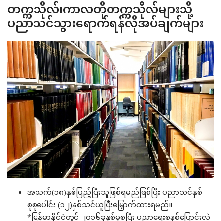
တက္ကသိုလ်၊ကာလတိုတက္ကသိုလ်များသို့
ပညာသင်သွားရောက်ရန်လိုအပ်ချက်များ
အသက်(၁၈)နှစ်ပြည့်ပြီးသူဖြစ်ရမည်ဖြစ်ပြီး ပညာသင်နှစ်
စုစုပေါင်း (၁၂)နှစ်သင်ယူပြီးမြှောက်ထားရမည်။
*မြန်မာနိုင်ငံတွင် ၂၀၁၆ခုနှစ်မှစပြီး ပညာရေးစနစ်ပြောင်းလဲ