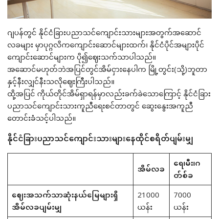
ဂျပန်တွင် နိုင်ငံခြားပညာသင်ကျောင်းသားများအတွက်အဆောင်
လခများ မှာပုဂ္ဂလိကကျောင်းဆောင်များထက်၊ နိုင်ငံပိုင်အများပိုင်
ကျောင်းဆောင်များက ပို၍ဈေးသက်သာပါသည်။
အဆောင်မဟုတ်ဘဲအပြင်တွင်အိမ်ငှားနေပါက မြို့တွင်း(သို့)ဘူတာ
နှင့်နီးလျှင်နီးသလိုဈေးကြီးပါသည်။
ထို့အပြင် ကိုယ်တိုင်အိမ်ရှာရန်မှာလည်းခက်ခဲသောကြောင့် နိုင်ငံခြား
ပညာသင်ကျောင်းသားကူညီရေးစင်တာတွင် ဆွေးနွေးအကူညီ
တောင်းခံသင့်ပါသည်။
နိုင်ငံခြားပညာသင်ကျောင်းသားများနေထိုင်စရိတ်ပျမ်းမျှ
ရေ၊မီး၊ဂ
အိမ်လခ
တ်စ်ခ
ဈေးအသက်သာဆုံးနယ်မြေများရှိ
21000
7000
အိမ်လခပျမ်းမျှ
ယန်း
ယန်း