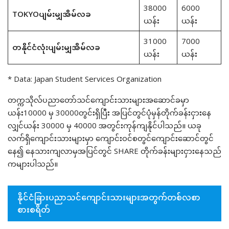
38000
6000
TOKYOပျမ်းမျှအိမ်လခ
ယန်း
ယန်း
31000
7000
တနိုင်ငံလုံးပျမ်းမျှအိမ်လခ
ယန်း
ယန်း
* Data: Japan Student Services Organization
တက္ကသိုလ်ပညာတော်သင်ကျောင်းသားများအဆောင်ခမှာ
ယန်း10000 မှ 30000တွင်းရှိပြီး အပြင်တွင်ပုံမှန်တိုက်ခန်းငှားနေ
လျှင်ယန်း 30000 မှ 40000 အတွင်းကုန်ကျနိုင်ပါသည်။ ယခု
လက်ရှိကျောင်းသားများမှာ ကျောင်းဝင်စတွင်ကျောင်းဆောင်တွင်
နေ၍ နေသားကျလာမှအပြင်တွင် SHARE တိုက်ခန်းများငှားနေသည်
ကများပါသည်။
နိုင်ငံခြားပညာသင်ကျောင်းသားများအတွက်တစ်လစာ
စားစရိတ်