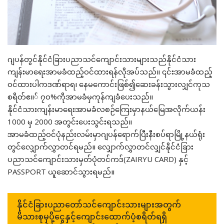
ဂျပန်တွင်နိုင်ငံခြားပညာသင်ကျောင်းသားများသည်နိုင်ငံသား
ကျန်းမာရေးအာမခံထည့်ဝင်ထားရန်လိုအပ်သည်။ ၎င်းအာမခံထည့်
ဝင်ထားပါကဒဏ်ရာရ၊ နေမကောင်းဖြစ်၍ဆေးခန်းသွားလျှင်ကုသ
စရိတ်ဧ။် ၇၀%ကိုအာမခံမှကုန်ကျခံပေးသည်။
နိုင်ငံသားကျန်းမာရေးအာမခံလစဉ်ကြေးမှာနယ်မြေအလိုက်ယန်း
1000 မှ 2000 အတွင်းပေးသွင်းရသည်။
အာမခံထည့်ဝင်ပုံနည်းလမ်းမှာဂျပန်ရောက်ပြီးနီးစပ်ရာမြို့နယ်ရုံး
တွင်လျှောက်လွှာတင်ရမည်။ လျှောက်လွှာတင်လျှင်နိုင်ငံခြား
ပညာသင်ကျောင်းသားမှတ်ပုံတင်ကဒ်(ZAIRYU CARD) နှင့်
PASSPORT ယူဆောင်သွားရမည်။
နိုင်ငံခြားပညာတော်သင်ကျောင်းသားများအတွက်
မိသားစုမှပို့ငွေနှင့်ကျောင်းထောက်ပံ့စရိတ်ရရှိ