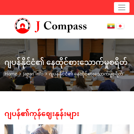
ဂျပန်နိုင်ငံ၏ နေထိုင်စားသောက်မှုစရိတ်
Home
Japan Info
ဂျပန်နိုင်ငံ၏ နေထိုင်စားသောက်မှုစရိတ်
ဂျပန်၏ကုန်ဈေးနုန်းများ