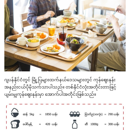
ဂျပန်နိုင်ငံတွင် မြို့ပြများထက်နယ်ဒေသများတွင် ကုန်ဈေးနုန်း
အနည်းငယ်ပိုမိုသက်သာပါသည်။ တစ်နိုင်ငံလုံးအတိုင်းတာဖြင့်
ပျမ်းမျှကုန်ဈေးနုန်းမှာ အောက်ပါအတိုင်းဖြစ်သည်။