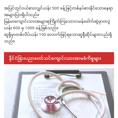
အပြင်တွင်ဝယ်စားလျှင်ယန်း 500 ခန့်ဖြင့်တစ်နပ်စားနိုင်သောနေရာ
အများပြားရှိပါသည်။
မြန်မာကျောင်းသားအများစုကြိုက်ကြသောလမန်ခေါက်ဆွဲမှာတပွဲ
ယန်း 600 မှ 1000 ခန့်ဖြစ်သည်။
ဆူရှိမှာတစ်လိပ်ယန်း 100 လောက်ဖြင့်ရသောဆူရှီဆိုင်များလည်းရှိ
သည်။
နိုင်ငံခြားပညာတော်သင်ကျောင်းသားအာမခံကိစ္စများ