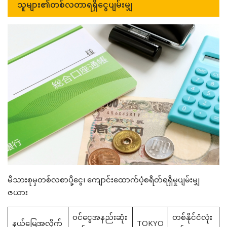
သူများ၏တစ်လတာရရှိငွေပျမ်းမျှ
မိသားစုမှတစ်လစာပို့ငွေ၊ ကျောင်းထောက်ပံ့စရိတ်ရရှိမှုပျမ်းမျှ
ဇယား
ဝင်ငွေအနည်းဆုံး
တစ်နိုင်ငံလုံး
နယ်မြေအလိုက်
TOKYO