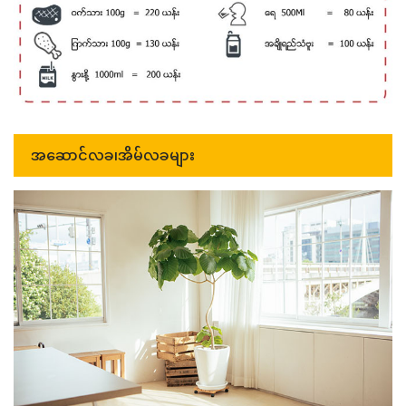
အဆောင်လခ၊အိမ်လခများ