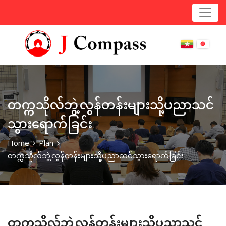
တက္ကသိုလ်ဘွဲ့လွန်တန်းများသို့ပညာသင်
သွားရောက်ခြင်း
Home
Plan
တက္ကသိုလ်ဘွဲ့လွန်တန်းများသို့ပညာသင်သွားရောက်ခြင်း
တက္ကသိုလ်ဘွဲ့လွန်တန်းများသို့ပညာသင်