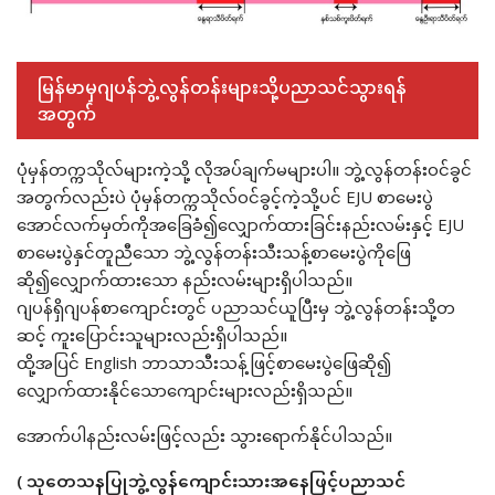
မြန်မာမှဂျပန်ဘွဲ့လွန်တန်းများသို့ပညာသင်သွားရန်
အတွက်
ပုံမှန်တက္ကသိုလ်များကဲ့သို့ လိုအပ်ချက်မများပါ။ ဘွဲ့လွန်တန်းဝင်ခွင်
အတွက်လည်းပဲ ပုံမှန်တက္ကသိုလ်ဝင်ခွင့်ကဲ့သို့ပင် EJU စာမေးပွဲ
အောင်လက်မှတ်ကိုအခြေခံ၍လျှောက်ထားခြင်းနည်းလမ်းနှင့် EJU
စာမေးပွဲနှင်တူညီသော ဘွဲ့လွန်တန်းသီးသန့်စာမေးပွဲကိုဖြေ
ဆို၍လျှောက်ထားသော နည်းလမ်းများရှိပါသည်။
ဂျပန်ရှိဂျပန်စာကျောင်းတွင် ပညာသင်ယူပြီးမှ ဘွဲ့လွန်တန်းသို့တ
ဆင့် ကူးပြောင်းသူများလည်းရှိပါသည်။
ထို့အပြင် English ဘာသာသီးသန့်ဖြင့်စာမေးပွဲဖြေဆို၍
လျှောက်ထားနိုင်သောကျောင်းများလည်းရှိသည်။
အောက်ပါနည်းလမ်းဖြင့်လည်း သွားရောက်နိုင်ပါသည်။
( သုတေသနပြုဘွဲ့လွန်ကျောင်းသားအနေဖြင့်ပညာသင်