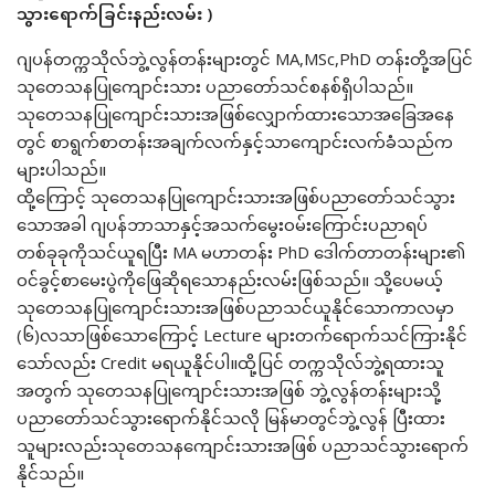
သွားရောက်ခြင်းနည်းလမ်း )
ဂျပန်တက္ကသိုလ်ဘွဲ့လွန်တန်းများတွင် MA,MSc,PhD တန်းတို့အပြင်
သုတေသနပြုကျောင်းသား ပညာတော်သင်စနစ်ရှိပါသည်။
သုတေသနပြုကျောင်းသားအဖြစ်လျှောက်ထားသောအခြေအနေ
တွင် စာရွက်စာတန်းအချက်လက်နှင့်သာကျောင်းလက်ခံသည်က
များပါသည်။
ထို့ကြောင့် သုတေသနပြုကျောင်းသားအဖြစ်ပညာတော်သင်သွား
သောအခါ ဂျပန်ဘာသာနှင့်အသက်မွေးဝမ်းကြောင်းပညာရပ်
တစ်ခုခုကိုသင်ယူရပြီး MA မဟာတန်း PhD ဒေါက်တာတန်းများ၏
ဝင်ခွင့်စာမေးပွဲကိုဖြေဆိုရသောနည်းလမ်းဖြစ်သည်။ သို့ပေမယ့်
သုတေသနပြုကျောင်းသားအဖြစ်ပညာသင်ယူနိုင်သောကာလမှာ
(၆)လသာဖြစ်သောကြောင့် Lecture များတက်ရောက်သင်ကြားနိုင်
သော်လည်း Credit မရယူနိုင်ပါ။ထို့ပြင် တက္ကသိုလ်ဘွဲ့ရထားသူ
အတွက် သုတေသနပြုကျောင်းသားအဖြစ် ဘွဲ့လွန်တန်းများသို့
ပညာတော်သင်သွားရောက်နိုင်သလို မြန်မာတွင်ဘွဲ့လွန် ပြီးထား
သူများလည်းသုတေသနကျောင်းသားအဖြစ် ပညာသင်သွားရောက်
နိုင်သည်။