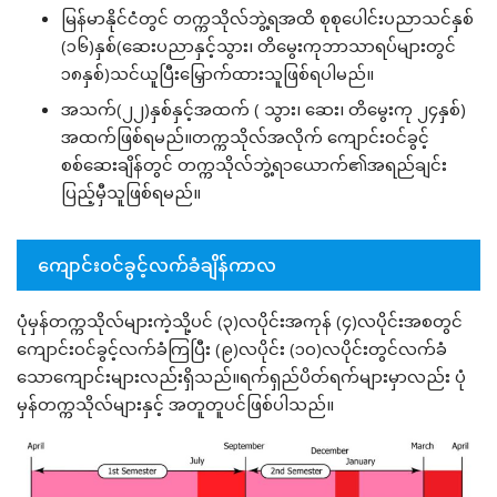
မြန်မာနိုင်ငံတွင် တက္ကသိုလ်ဘွဲ့ရအထိ စုစုပေါင်းပညာသင်နှစ်
(၁၆)နှစ်(ဆေးပညာနှင့်သွား၊ တိမွေးကုဘာသာရပ်များတွင်
၁၈နှစ်)သင်ယူပြီးမြှောက်ထားသူဖြစ်ရပါမည်။
အသက်(၂၂)နှစ်နှင့်အထက် ( သွား၊ ဆေး၊ တိမွေးကု ၂၄နှစ်)
အထက်ဖြစ်ရမည်။တက္ကသိုလ်အလိုက် ကျောင်းဝင်ခွင့်
စစ်ဆေးချိန်တွင် တက္ကသိုလ်ဘွဲ့ရ၁ယောက်၏အရည်ချင်း
ပြည့်မှီသူဖြစ်ရမည်။
ကျောင်းဝင်ခွင့်လက်ခံချိန်ကာလ
ပုံမှန်တက္ကသိုလ်များကဲ့သို့ပင် (၃)လပိုင်းအကုန် (၄)လပိုင်းအစတွင်
ကျောင်းဝင်ခွင့်လက်ခံကြပြီး (၉)လပိုင်း (၁၀)လပိုင်းတွင်လက်ခံ
သောကျောင်းများလည်းရှိသည်။ရက်ရှည်ပိတ်ရက်များမှာလည်း ပုံ
မှန်တက္ကသိုလ်များနှင့် အတူတူပင်ဖြစ်ပါသည်။