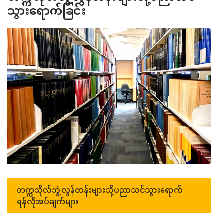
သွားရောက်ခြင်း
တက္ကသိုလ်ဘွဲ့လွန်တန်းများသို့ပညာသင်သွားရောက်
ရန်လိုအပ်ချက်များ